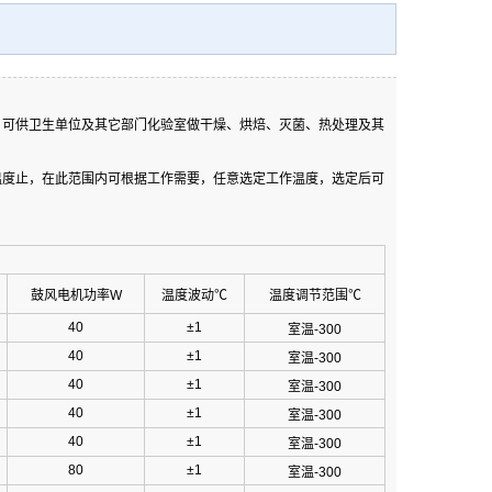
，可供卫生单位及其它部门化验室做干燥、烘焙、灭菌、热处理及其
温度止，在此范围内可根据工作需要，任意选定工作温度，选定后可
鼓风电机功率W
温度波动℃
温度调节范围℃
40
±1
室温-300
40
±1
室温-300
40
±1
室温-300
40
±1
室温-300
40
±1
室温-300
80
±1
室温-300