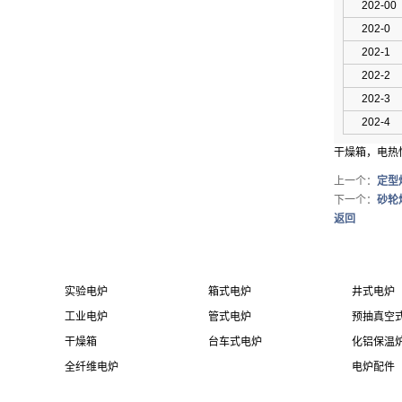
202-00
202-0
202-1
202-2
202-3
202-4
干燥箱，电热
上一个：
定型
下一个：
砂轮
返回
实验电炉
箱式电炉
井式电炉
工业电炉
管式电炉
预抽真空
干燥箱
台车式电炉
化铝保温
全纤维电炉
电炉配件