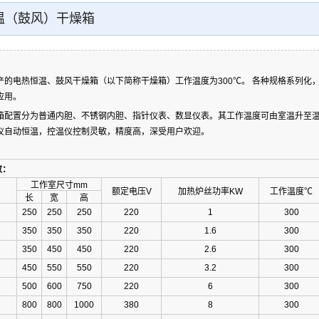
温（鼓风）干燥箱
产的电热恒温、鼓风干燥箱（以下简称干燥箱）工作温度为300℃。 各种规格系列化
应用。
箱配置分为普通内胆、不锈钢内胆、指针仪表、数显仪表。其工作温度可由室温升至
仪自动恒温，控温仪控制灵敏，精度高，深受用户欢迎。
数：
工作室尺寸mm
额定电压V
加热炉丝功率KW
工作温度℃
长
宽
高
250
250
250
220
1
300
350
350
350
220
1.6
300
350
450
450
220
2.6
300
450
550
550
220
3.2
300
500
600
750
220
6
300
800
800
1000
380
8
300