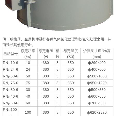
供一般模具、金属机件进行各种气体氮化处理和软氮化处理之用，从
而延长其使用寿命。
额定功率
额定电压
相
额定温度
炉膛尺寸直径×高
电炉型号
(kw)
(v)
数
(℃))
(mm)
RN₂-10-6
10
380
3
650
ф290×400
RN₂-24-6
24
380
3
650
ф400×600
RN₂-50-6
50
380
3
650
ф500×1000
RN₂-75-6
75
380
3
650
ф950×1220
RN₂-30-6
30
380
3
650
ф500×550
RN₂-40-6
40
380
3
650
ф600×650
RN₂-60-6
60
380
3
650
ф700×950
RN₂-100-
100
380
3
650
ф620×2370
6